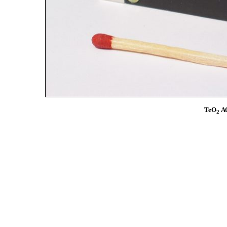
TeO
АО
2