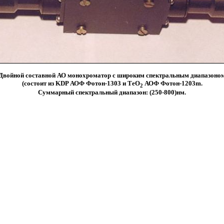
Двойной составной АО монохроматор с широким спектральным диапазоно
(состоит из KDP АОФ Фотон-1303 и ТеО
АОФ Фотон-1203m.
2
Суммарный спектральный диапазон: (250-800)нм.